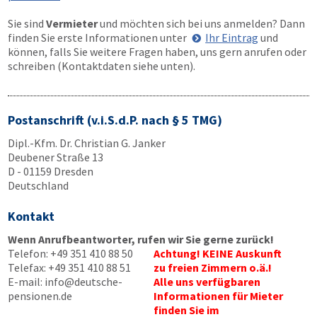
Sie sind
Vermieter
und möchten sich bei uns anmelden? Dann
finden Sie erste Informationen unter
Ihr Eintrag
und
können, falls Sie weitere Fragen haben, uns gern anrufen oder
schreiben (Kontaktdaten siehe unten).
Postanschrift (v.i.S.d.P. nach § 5 TMG)
Dipl.-Kfm. Dr. Christian G. Janker
Deubener Straße 13
D - 01159 Dresden
Deutschland
Kontakt
Wenn Anrufbeantworter, rufen wir Sie gerne zurück!
Telefon:
+49 351 410 88 50
Achtung! KEINE Auskunft
Telefax:
+49 351 410 88 51
zu freien Zimmern o.ä.!
E-mail:
info@deutsche-
Alle uns verfügbaren
pensionen.de
Informationen für Mieter
finden Sie im