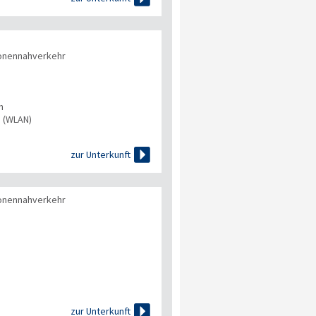
onennahverkehr
n
s (WLAN)

zur Unterkunft
onennahverkehr

zur Unterkunft