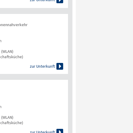
onennahverkehr
n
s (WLAN)
chaftsküche)

zur Unterkunft
n
s (WLAN)
chaftsküche)

zur Unterkunft