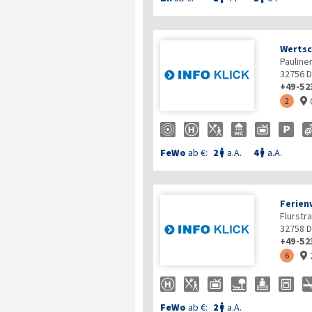
Wertsc
Pauline
32756
D
+49-52
2

FeWo
ab €:
2
a.A.
4
a.A.


Ferien
Flurstr
32758
D
+49-52
6

FeWo
ab €:
2
a.A.
