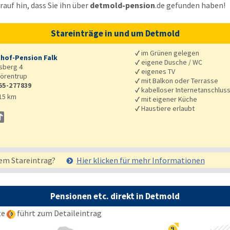
auf hin, dass Sie ihn über
detmold-pension
.de
gefunden haben!
Stareinträge in und um Detmold
✓
im Grünen gelegen
hof-Pension Falk
✓
eigene Dusche / WC
sberg 4
✓
eigenes TV
örentrup
✓
mit Balkon oder Terrasse
55-277839
✓
kabelloser Internetanschlus
15 km
✓
mit eigener Küche
✓
Haustiere erlaubt
em Stareintrag?
Hier klicken für mehr
Informationen
Pensionen etc. direkt in Detmold
te
führt zum Detaileintrag