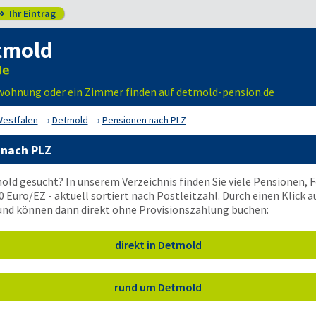
Ihr Eintrag

tmold
nwohnung oder ein Zimmer finden auf detmold-pension.de
Westfalen
Detmold
Pensionen nach PLZ
 nach PLZ
old gesucht? In unserem Verzeichnis finden Sie viele Pensionen,
0 Euro/EZ - aktuell sortiert nach Postleitzahl. Durch einen Klick a
 und können dann direkt ohne Provisionszahlung buchen:
direkt in Detmold
rund um Detmold