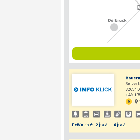
Bauern
Sievert
32694
D
+49-17
9

FeWo
ab €:
2
a.A.
6
a.A.

