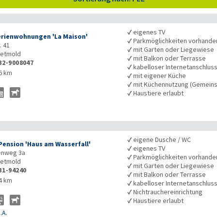
✓
eigenes TV
rienwohnungen 'La Maison'
✓
Parkmöglichkeiten vorhande
. 41
✓
mit Garten oder Liegewiese
etmold
✓
mit Balkon oder Terrasse
32-9008047
✓
kabelloser Internetanschlus
6 km
✓
mit eigener Küche
✓
mit Küchennutzung (Gemeins
✓
Haustiere erlaubt
✓
eigene Dusche / WC
Pension 'Haus am Wasserfall'
✓
eigenes TV
enweg 3a
✓
Parkmöglichkeiten vorhande
etmold
✓
mit Garten oder Liegewiese
31-94240
✓
mit Balkon oder Terrasse
4 km
✓
kabelloser Internetanschlus
✓
Nichtrauchereinrichtung
✓
Haustiere erlaubt
.A.