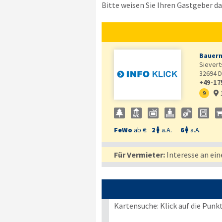
Bitte weisen Sie Ihren Gastgeber dar
Bauern
Sievert
32694
D
+49-17
9

FeWo
ab €:
2
a.A.
6
a.A.


Für Vermieter:
Interesse an ein
Kartensuche: Klick auf die Punk