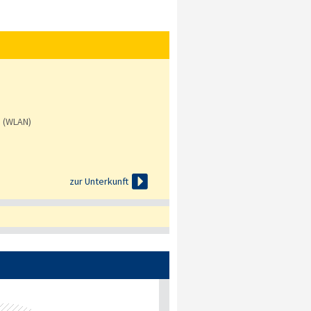
s (WLAN)

zur Unterkunft