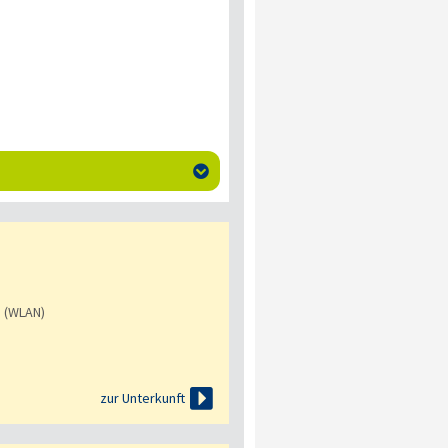

s (WLAN)

zur Unterkunft