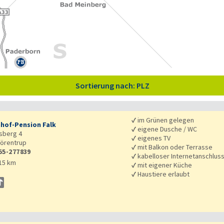
Sortierung nach: PLZ
✓
im Grünen gelegen
hof-Pension Falk
✓
eigene Dusche / WC
sberg 4
✓
eigenes TV
örentrup
✓
mit Balkon oder Terrasse
55-277839
✓
kabelloser Internetanschlus
15 km
✓
mit eigener Küche
✓
Haustiere erlaubt