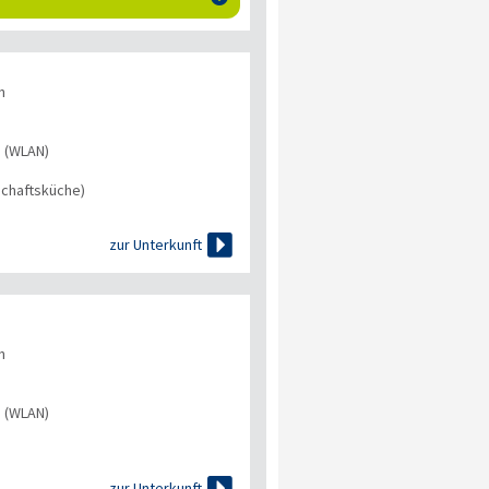
n
s (WLAN)
chaftsküche)

zur Unterkunft
n
s (WLAN)

zur Unterkunft