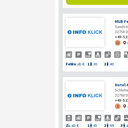
MUB Fe
Sandstr
32758
D
+49-52
12

FeWo
ab €:
1
30
2
40


Hotel-
Schleh
32760
D
+49-52
5

Zi.
ab €:
1
45
2
69
3
a


