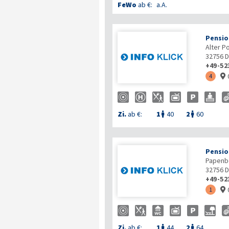
FeWo
ab €:
a.A.
Pensio
Alter P
32756
D
+49-52
4

Zi.
ab €:
1
40
2
60


Pensio
Papenb
32756
D
+49-52
1

Zi.
ab €:
1
44
2
64

