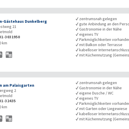
✓
zentrumsnah gelegen
n-Gästehaus Dunkelberg
✓
gute Anbindung an den Pers
ostweg 21
✓
Gastronomie in der Nähe
etmold
✓
eigenes TV
31-3031950
✓
Parkmöglichkeiten vorhande
0 km
✓
mit Balkon oder Terrasse
✓
kabelloser Internetanschlus
✓
mit Küchennutzung (Gemeins
✓
zentrumsnah gelegen
n am Palaisgarten
✓
Gastronomie in der Nähe
ergweg 2
✓
eigene Dusche / WC
etmold
✓
eigenes TV
31-32435
✓
Parkmöglichkeiten vorhande
0 km
✓
mit Garten oder Liegewiese
✓
kabelloser Internetanschlus
✓
mit Küchennutzung (Gemeins