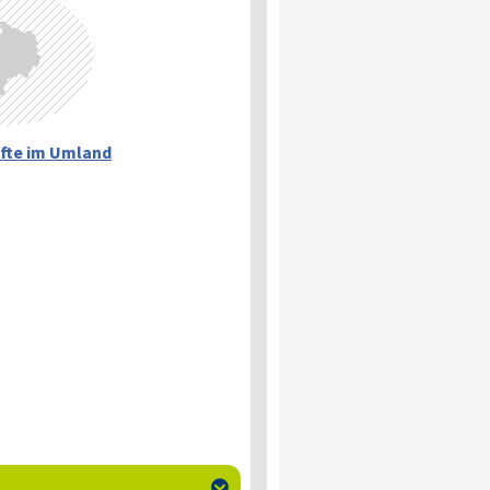
fte im Umland
