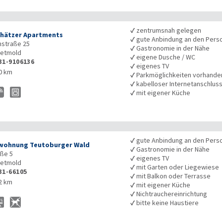
✓
zentrumsnah gelegen
hätzer Apartments
✓
gute Anbindung an den Pers
nstraße 25
✓
Gastronomie in der Nähe
etmold
✓
eigene Dusche / WC
31-9106136
✓
eigenes TV
0 km
✓
Parkmöglichkeiten vorhande
✓
kabelloser Internetanschlus
✓
mit eigener Küche
✓
gute Anbindung an den Pers
wohnung Teutoburger Wald
✓
Gastronomie in der Nähe
aße 5
✓
eigenes TV
etmold
✓
mit Garten oder Liegewiese
31-66105
✓
mit Balkon oder Terrasse
2 km
✓
mit eigener Küche
✓
Nichtrauchereinrichtung
✓
bitte keine Haustiere